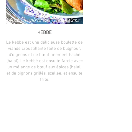
KEBBE
Le kebbé est une délicieuse boulette de
viande croustillante faite de bulghour,
d’oignons et de bœuf finement haché
(halal). Le kebbé est ensuite farcie avec
un mélange de bœuf aux épices (halal)
et de pignons grillés, scellée, et ensuite
frite.
A consommer chaud, réchauffé à la
friteuse, au four ou à la poêle. Il se
marie parfaitement avec la sauce
tarator ou le houmous.