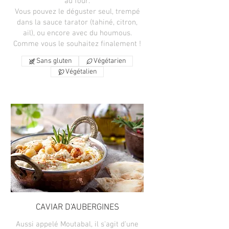
au four.
Vous pouvez le déguster seul, trempé
dans la sauce tarator (tahiné, citron,
ail), ou encore avec du houmous.
Comme vous le souhaitez finalement !
Sans gluten
Végétarien
Végétalien
CAVIAR D'AUBERGINES
Aussi appelé Moutabal, il s'agit d'une