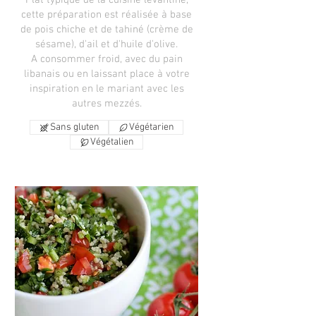
Plat typique de la cuisine levantine,
cette préparation est réalisée à base
de pois chiche et de tahiné (crème de
sésame), d'ail et d'huile d'olive.
A consommer froid, avec du pain
libanais ou en laissant place à votre
inspiration en le mariant avec les
autres mezzés.
Sans gluten
Végétarien
Végétalien