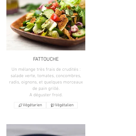
FATTOUCHE
Un mélange très frais de crudités :
salade verte, tomates, concombres,
radis, oignons, et quelques morceaux
de pain grillé.
A déguster froid.
Végétarien
Végétalien