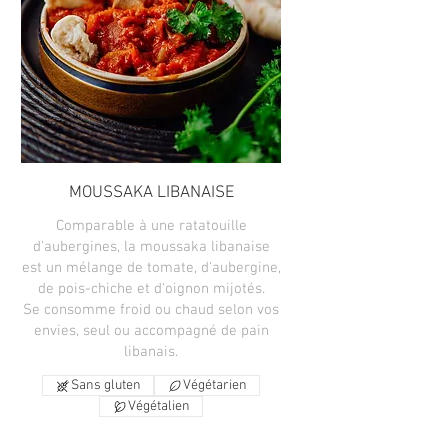
MOUSSAKA LIBANAISE
Comparable à une ratatouille
d'aubergines, la moussaka libanaise
est un mélange de tomate, d'aubergine,
de pois-chiche et d'oignon mijotés.
Se consomme froid ou chaud selon vos
envies, seul ou accompagné de pain
libanais.
Sans gluten
Végétarien
Végétalien