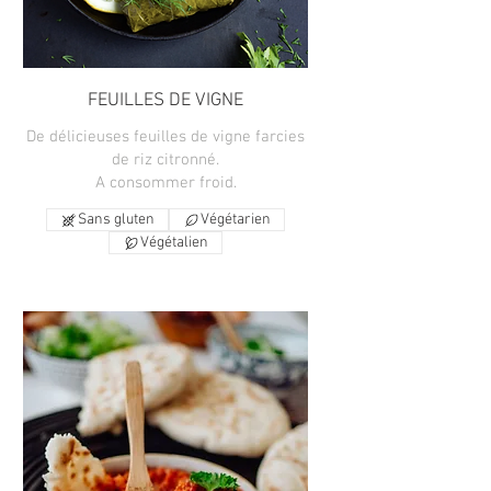
FEUILLES DE VIGNE
De délicieuses feuilles de vigne farcies
de riz citronné.
A consommer froid.
Sans gluten
Végétarien
Végétalien